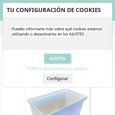
shopping_cart


TU CONFIGURACIÓN DE COOKIES
Puedes informarte más sobre qué cookies estamos

utilizando o desactivarlas en los
AJUSTES
ACCESORIOS MEDICACIÓN
Relevancia

Política de privacidad y cookies
Mostrando 1-7 de 7 artículo(s)