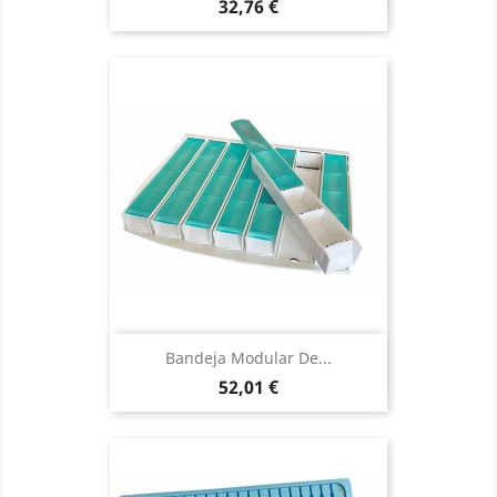
Precio
32,76 €
Bandeja Modular De...
Precio
52,01 €