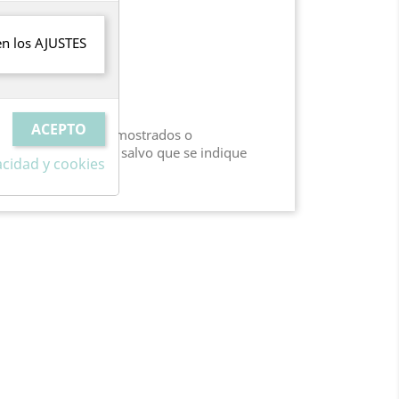
en los
AJUSTES
.
nciales.
SO y los accesorios mostrados o
uidos con el carro, salvo que se indique
vacidad y cookies
o.