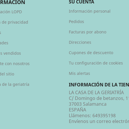
ORMACIÓN
SU CUENTA
Información personal
ación LOPD
Pedidos
a de privacidad
Facturas por abono
s
Direcciones
ades
Cupones de descuento
s vendidos
Tu configuración de cookies
te con nosotros
Mis alertas
el sitio
 de la geriatría
INFORMACIÓN DE LA TIE
LA CASA DE LA GERIATRÍA
C/ Domingo de betanzos, 1
37003 Salamanca
ESPAÑA
Llámenos:
649395198
Envíenos un correo electró