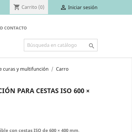
shopping_cart

Carrito
(0)
Iniciar sesión
PD
CONTACTO

e curas y multifunción
Carro
ÓN PARA CESTAS ISO 600 ×
ble con cestas ISO de 600 × 400 mm
,