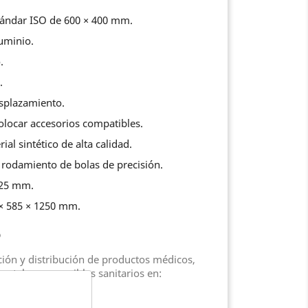
tándar ISO de 600 × 400 mm.
luminio.
.
.
desplazamiento.
colocar accesorios compatibles.
al sintético de alta calidad.
rodamiento de bolas de precisión.
125 mm.
 × 585 × 1250 mm.
o
ción y distribución de productos médicos,
mental y consumibles sanitarios en: