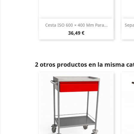
Vista rápida

Cesta ISO 600 × 400 Mm Para...
Sepa
Precio
36,49 €
2 otros productos en la misma ca