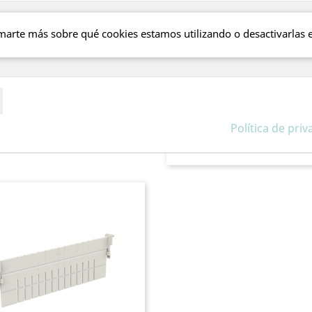
Hospitales y clínicas.
marte más sobre qué cookies estamos utilizando o desactivarlas 
Centros de día.
Consultas y salas de curas
Centros sanitarios y asiste
Importante:
las cestas I
mencionados no están incl
Política de pri
expresamente en el pedid