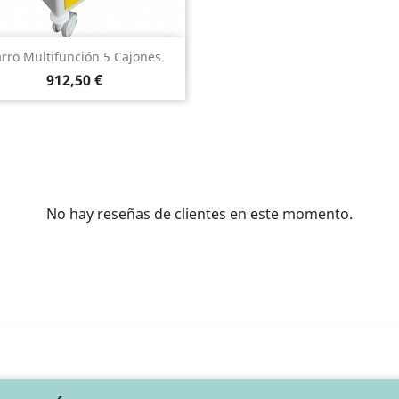
Vista rápida

rro Multifunción 5 Cajones
Precio
912,50 €
No hay reseñas de clientes en este momento.