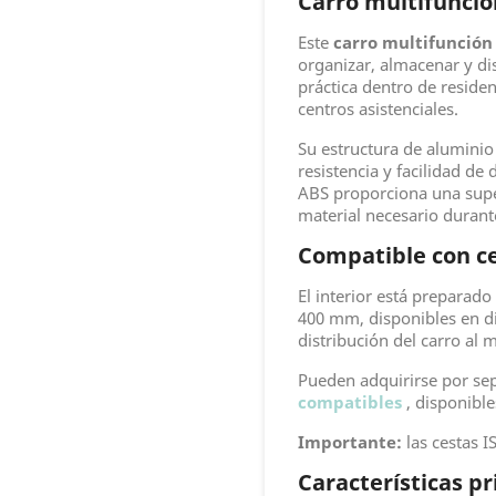
Carro multifunció
Este
carro multifunción
organizar, almacenar y di
práctica dentro de residen
centros asistenciales.
Su estructura de aluminio
resistencia y facilidad d
ABS proporciona una super
material necesario durante
Compatible con c
El interior está preparado
400 mm, disponibles en di
distribución del carro al 
Pueden adquirirse por se
compatibles
, disponibl
Importante:
las cestas I
Características pr