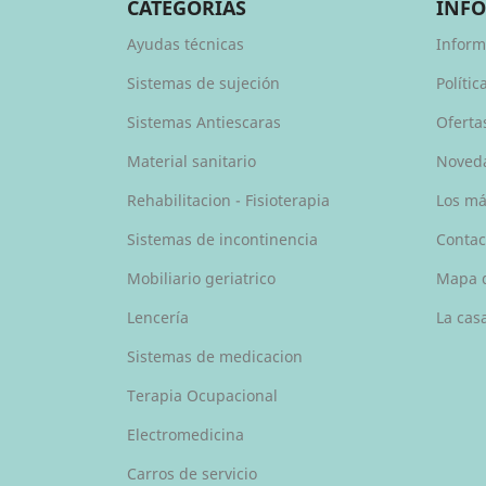
CATEGORÍAS
INF
Ayudas técnicas
Inform
Sistemas de sujeción
Polític
Sistemas Antiescaras
Oferta
Material sanitario
Noved
Rehabilitacion - Fisioterapia
Los má
Sistemas de incontinencia
Contac
Mobiliario geriatrico
Mapa d
Lencería
La casa
Sistemas de medicacion
Terapia Ocupacional
Electromedicina
Carros de servicio