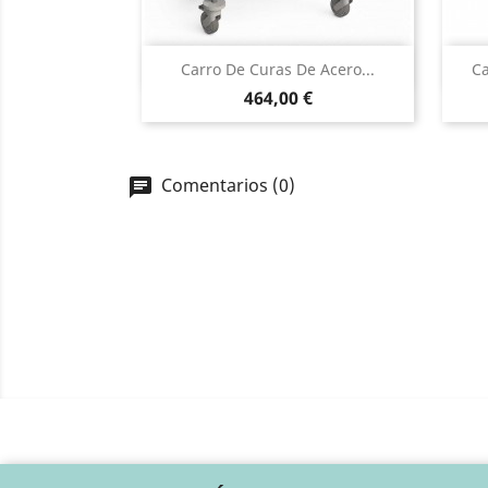
Vista rápida

Carro De Curas De Acero...
Ca
Precio
464,00 €
Comentarios (0)