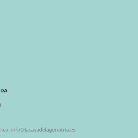
NDA
1
nico:
info@lacasadelageriatria.es