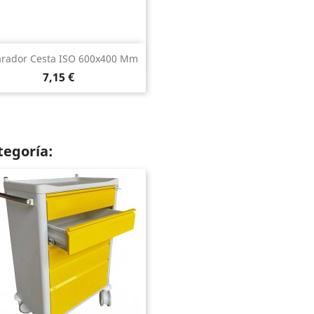
Vista rápida

rador Cesta ISO 600x400 Mm
Precio
7,15 €
tegoría: