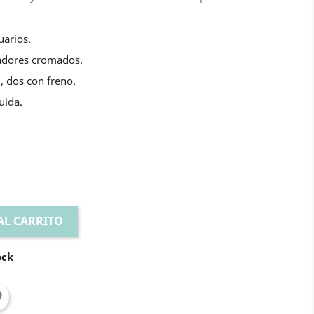
uarios.
radores cromados.
, dos con freno.
uida.
AL CARRITO
ock