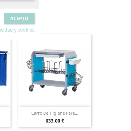
vacidad y cookies
Vista rápida

Carro De Higiene Para...
Precio
633,00 €