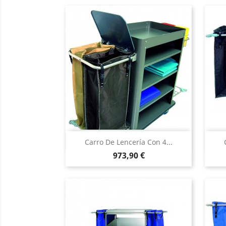
Vista rápida

Carro De Lencería Con 4...
Precio
973,90 €