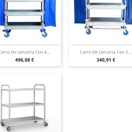
Vista rápida
Vista rápida


Carro De Lencería Con 4...
Carro De Lencería Con 3...
Precio
Precio
496,08 €
340,91 €