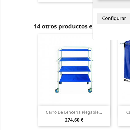
14 otros productos en la misma c
Vista rápida

Carro De Lencería Plegable...
Ca
Precio
274,60 €