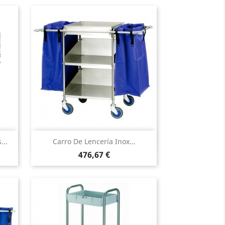
Vista rápida

...
Carro De Lencería Inox...
Precio
476,67 €