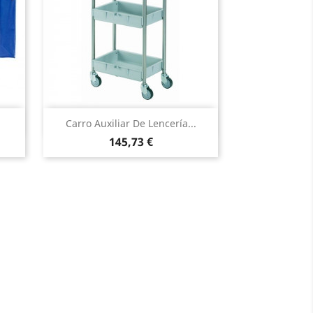
Vista rápida

Carro Auxiliar De Lencería...
Precio
145,73 €