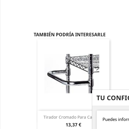
TAMBIÉN PODRÍA INTERESARLE
TU CONFI
Vista rápida

Tirador Cromado Para Carros...
Puedes infor
Precio
13,37 €