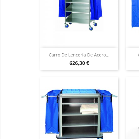
Vista rápida

Carro De Lencería De Acero...
Precio
626,30 €