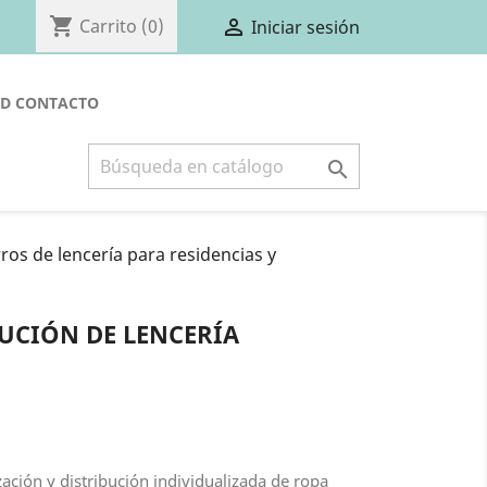
shopping_cart

Carrito
(0)
Iniciar sesión
PD
CONTACTO

ros de lencería para residencias y
UCIÓN DE LENCERÍA
ación y distribución individualizada de ropa