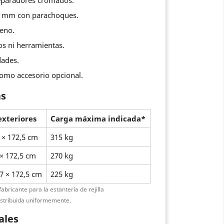
 separadores cromados.
25 mm con parachoques.
reno.
os ni herramientas.
dades.
omo accesorio opcional.
as
xteriores
Carga máxima indicada*
7 × 172,5 cm
315 kg
 × 172,5 cm
270 kg
,7 × 172,5 cm
225 kg
bricante para la estantería de rejilla
istribuida uniformemente.
ales