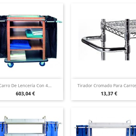
Vista rápida
Vista rápida


Carro De Lencería Con 4...
Tirador Cromado Para Carros
Precio
Precio
603,04 €
13,37 €