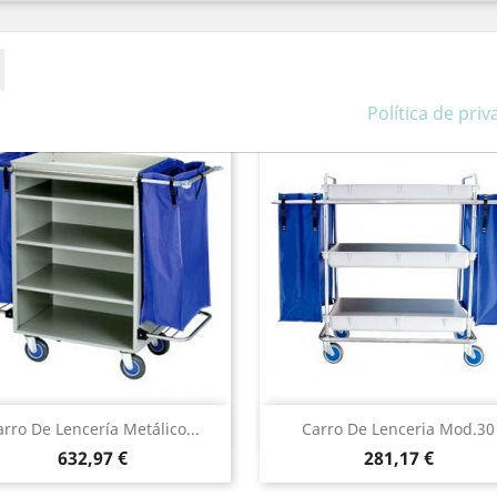
ategoría:
Política de pri
Vista rápida
Vista rápida


rro De Lencería Metálico...
Carro De Lenceria Mod.30
Precio
Precio
632,97 €
281,17 €