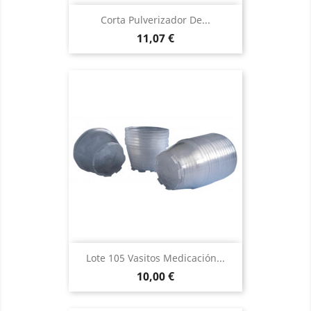
Corta Pulverizador De...
Precio
11,07 €
Lote 105 Vasitos Medicación...
Precio
10,00 €