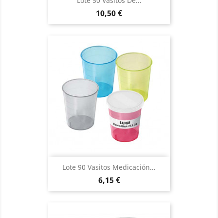
Lote 50 Vasitos De...
Precio
10,50 €
Lote 90 Vasitos Medicación...
Precio
6,15 €