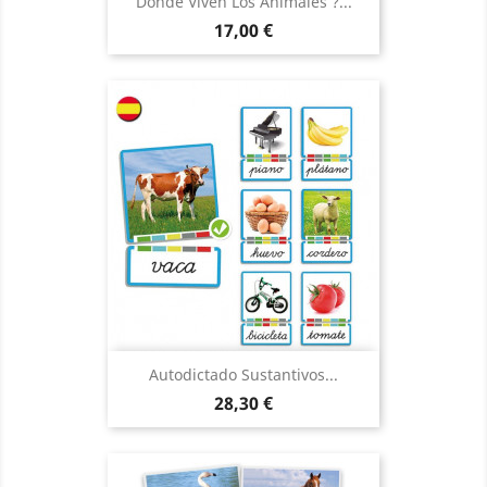
Donde Viven Los Animales ?...
Precio
17,00 €
Autodictado Sustantivos...
Precio
28,30 €