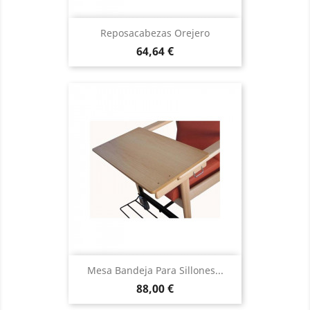
Reposacabezas Orejero
Precio
64,64 €
Mesa Bandeja Para Sillones...
Precio
88,00 €