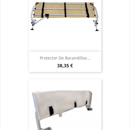
Protector De Barandillas...
Precio
38,35 €