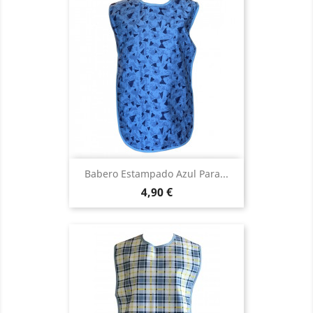
Babero Estampado Azul Para...
Precio
4,90 €