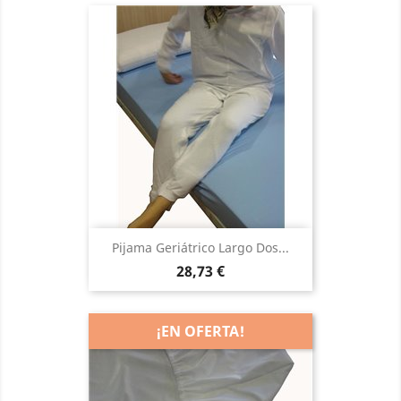
Pijama Geriátrico Largo Dos...
Precio
28,73 €
¡EN OFERTA!