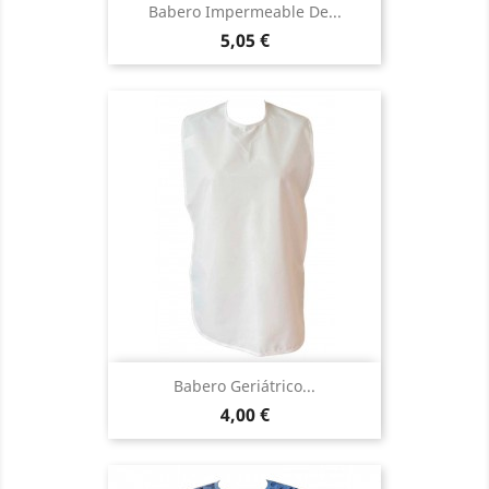
Babero Impermeable De...
Precio
5,05 €
Babero Geriátrico...
Precio
4,00 €