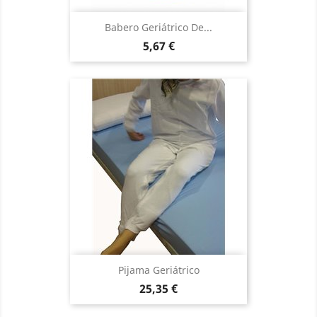
Babero Geriátrico De...
Precio
5,67 €
Pijama Geriátrico
Precio
25,35 €