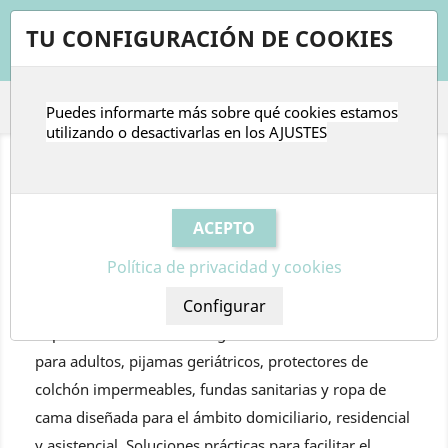
shopping_cart


TU CONFIGURACIÓN DE COOKIES
Puedes informarte más sobre qué cookies estamos

utilizando o desactivarlas en los
AJUSTES
LENCERÍA GERIÁTRICA Y TEXTIL
SANITARIO
La lencería geriátrica y el textil sanitario son
Política de privacidad y cookies
fundamentales para garantizar la comodidad, la
higiene y la protección de personas mayores y
dependientes. En esta categoría encontrarás baberos
para adultos, pijamas geriátricos, protectores de
colchón impermeables, fundas sanitarias y ropa de
cama diseñada para el ámbito domiciliario, residencial
y asistencial. Soluciones prácticas para facilitar el