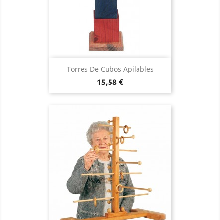
Torres De Cubos Apilables
Precio
15,58 €