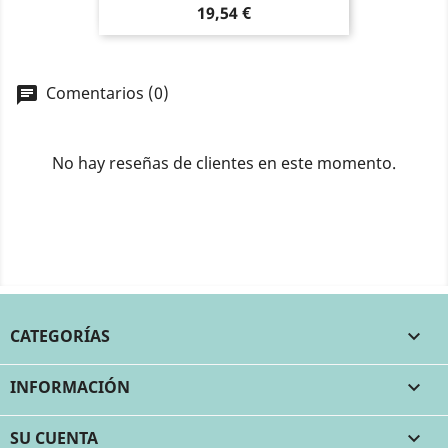
Precio
19,54 €
Comentarios (0)
No hay reseñas de clientes en este momento.
CATEGORÍAS

INFORMACIÓN

SU CUENTA
