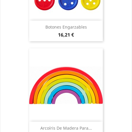
Botones Engarzables
Precio
16,21 €
Arcoíris De Madera Para...