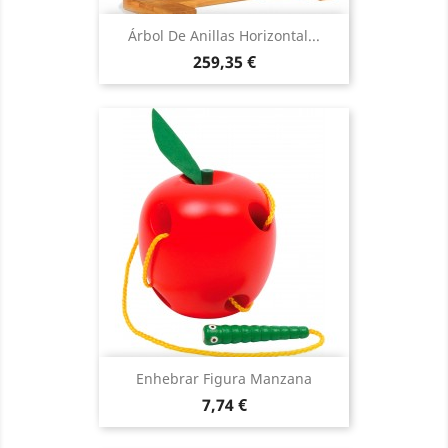
Árbol De Anillas Horizontal...
Precio
259,35 €
Enhebrar Figura Manzana
Precio
7,74 €