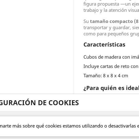
figura propuesta —un ejer
trabajo y la atención visua
Su
tamaño compacto (8 
transportar y guardar, sie
como para pequeños grupos
Características
Cubos de madera con imá
Incluye cartas de reto con
Tamaño: 8 x 8 x 4 cm
¿Para quién es idea
Recomendado para persona
GURACIÓN DE COOKIES
para trabajar el razonamien
identificación de formas 
cognitiva.
marte más sobre qué cookies estamos utilizando o desactivarlas 