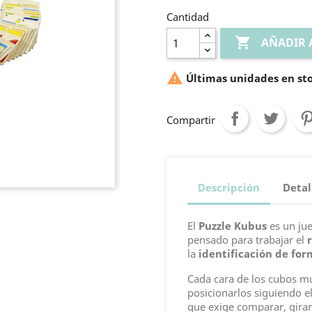
Cantidad

AÑADIR 

Últimas unidades en st
Compartir
Descripción
Detal
El
Puzzle Kubus
es un ju
pensado para trabajar el
la
identificación de for
Cada cara de los cubos mu
posicionarlos siguiendo e
que exige comparar, girar 