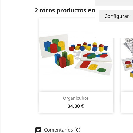
2 otros productos en la misma ca
Vista rápida

Organicubos
Precio
34,00 €
Comentarios (0)