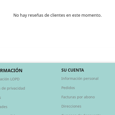
No hay reseñas de clientes en este momento.
ORMACIÓN
SU CUENTA
Información personal
ación LOPD
Pedidos
a de privacidad
Facturas por abono
s
Direcciones
ades