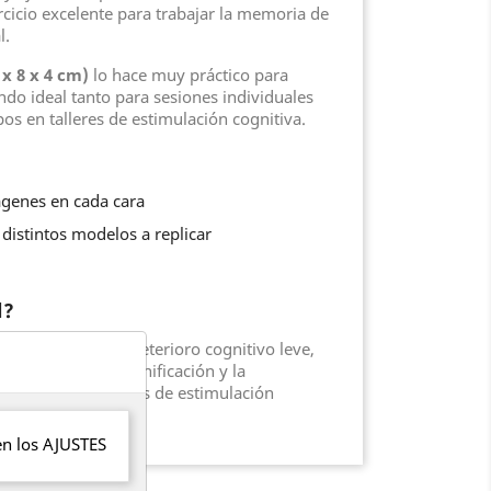
cicio excelente para trabajar la memoria de
l.
x 8 x 4 cm)
lo hace muy práctico para
ndo ideal tanto para sesiones individuales
 en talleres de estimulación cognitiva.
genes en cada cara
 distintos modelos a replicar
l?
s mayores con deterioro cognitivo leve,
to espacial, la planificación y la
y colores en sesiones de estimulación
en los
AJUSTES