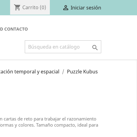
shopping_cart

Carrito
(0)
Iniciar sesión
PD
CONTACTO

ación temporal y espacial
Puzzle Kubus
 cartas de reto para trabajar el razonamiento
e formas y colores. Tamaño compacto, ideal para