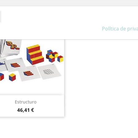
tegoría:
Política de pri
Vista rápida

Estructuro
Precio
46,41 €