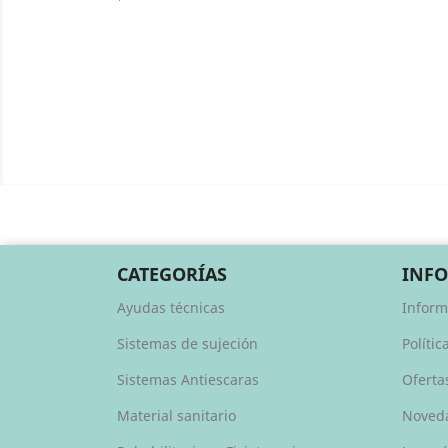
CATEGORÍAS
INF
Ayudas técnicas
Inform
Sistemas de sujeción
Polític
Sistemas Antiescaras
Oferta
Material sanitario
Noved