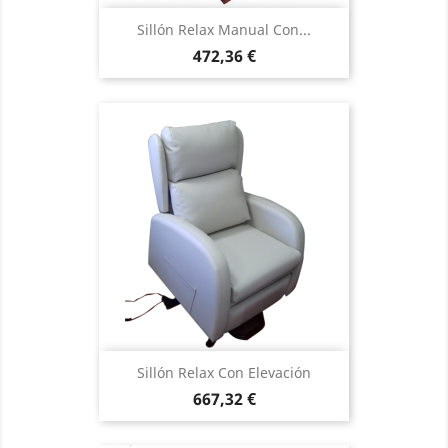
Sillón Relax Manual Con...
Precio
472,36 €
Sillón Relax Con Elevación
Precio
667,32 €