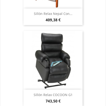
Sillón Relax Nepal Con...
Precio
409,38 €
Sillón Relax COCOON G1
Precio
743,50 €