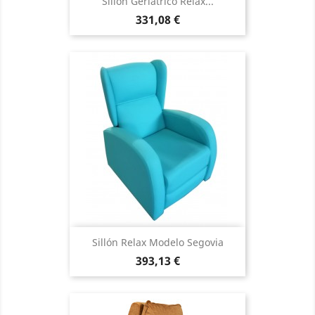
Sillón Geriátrico Relax...
Precio
331,08 €
Sillón Relax Modelo Segovia
Precio
393,13 €