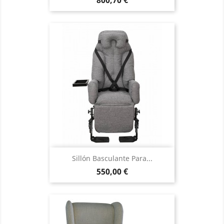
800,70 €
Sillón Basculante Para...
Precio
550,00 €