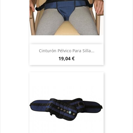
Cinturón Pélvico Para Silla...
Precio
19,04 €