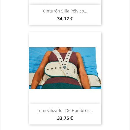
Cinturón Silla Pélvico...
Precio
34,12 €
Inmovilizador De Hombros...
Precio
33,75 €