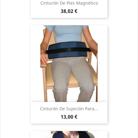
Cinturón De Pies Magnético
Precio
38,02 €
Cinturón De Sujeción Para...
Precio
13,00 €