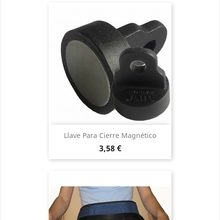
Llave Para Cierre Magnético
Precio
3,58 €