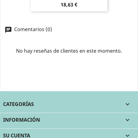
Precio
18,63 €
Comentarios (0)
No hay reseñas de clientes en este momento.
CATEGORÍAS

INFORMACIÓN

SU CUENTA
