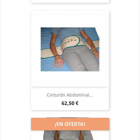
Cinturón Abdominal...
Precio
62,50 €
¡EN OFERTA!