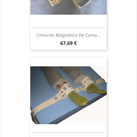
Cinturón Magnético De Cama...
Precio
67,69 €