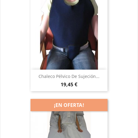
Chaleco Pélvico De Sujeción...
Precio
19,45 €
¡EN OFERTA!