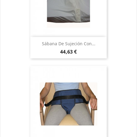
Sábana De Sujeción Con...
Precio
44,63 €