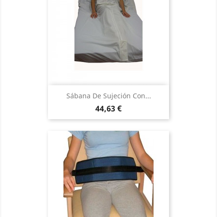
Sábana De Sujeción Con...
Precio
44,63 €