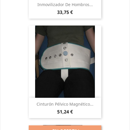
Inmovilizador De Hombros...
Precio
33,75 €
Cinturón Pélvico Magnético...
Precio
51,24 €