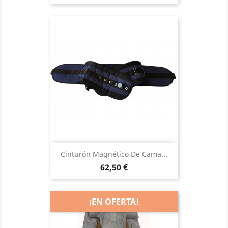
Cinturón Magnético De Cama...
Precio
62,50 €
¡EN OFERTA!