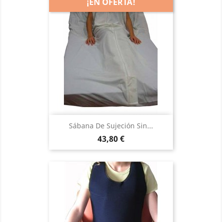
¡EN OFERTA!
Sábana De Sujeción Sin...
Precio
43,80 €