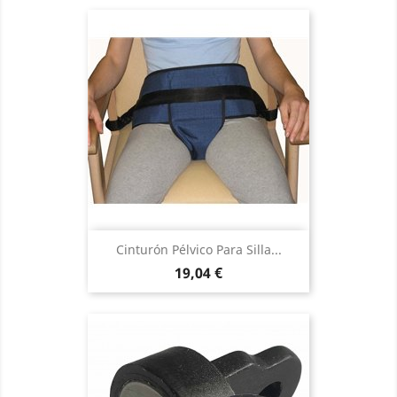
Cinturón Pélvico Para Silla...
Precio
19,04 €