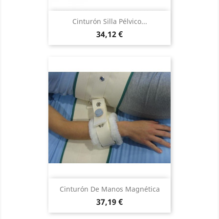
Cinturón Silla Pélvico...
Precio
34,12 €
Cinturón De Manos Magnética
Precio
37,19 €