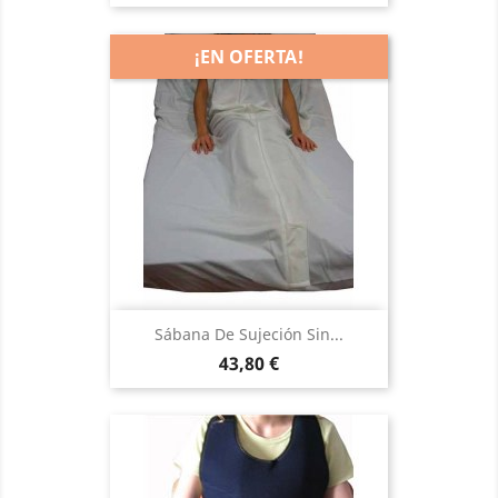
¡EN OFERTA!
Sábana De Sujeción Sin...
Precio
43,80 €