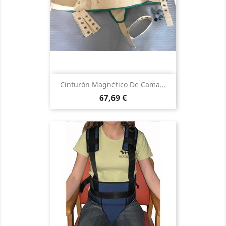
Cinturón Magnético De Cama...
Precio
67,69 €