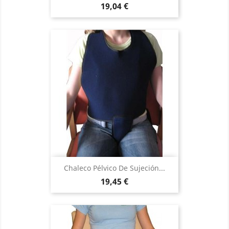
Precio
19,04 €
Chaleco Pélvico De Sujeción...
Precio
19,45 €