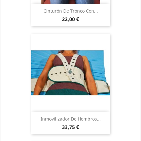
Cinturón De Tronco Con...
Precio
22,00 €
Inmovilizador De Hombros...
Precio
33,75 €