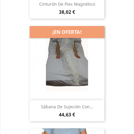
Cinturón De Pies Magnético
Precio
38,02 €
¡EN OFERTA!
Sábana De Sujeción Con...
Precio
44,63 €