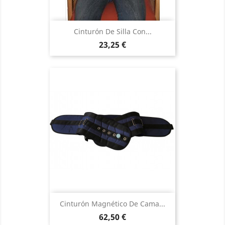
Cinturón De Silla Con...
Precio
23,25 €
Cinturón Magnético De Cama...
Precio
62,50 €