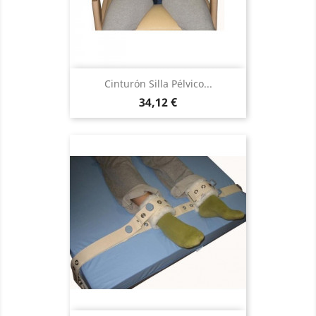
Cinturón Silla Pélvico...
Precio
34,12 €