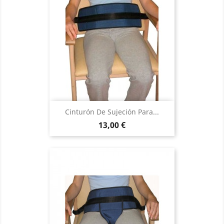
Cinturón De Sujeción Para...
Precio
13,00 €